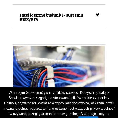
Inteligentne budynki - systemy
KNX/EIB
W naszym Serwisie używamy plików cookies. Korzystając dalej z
Serwisu, wyrażasz zgodę na stosowanie plików cookies zgodnie z
Polityką prywatności
. Wyrażenie zgody jest dobrowolne, w każdej chwili
można ją cofnąć poprzez zmianę ustawień dotyczących plików „cookies”
w używanej przeglądarce internetowej. Kliknij „Akceptuję”, aby ta